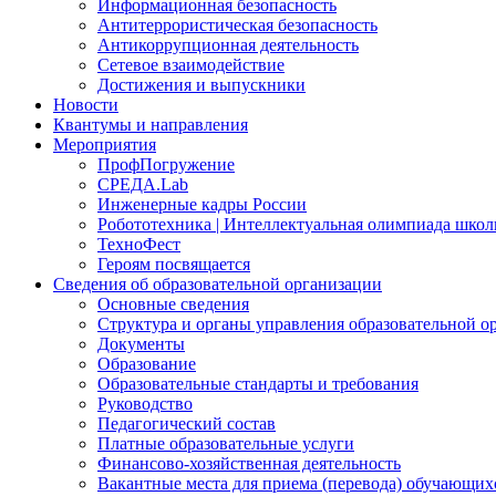
Информационная безопасность
Антитеррористическая безопасность
Антикоррупционная деятельность
Сетевое взаимодействие
Достижения и выпускники
Новости
Квантумы и направления
Мероприятия
ПрофПогружение
СРЕДА.Lab
Инженерные кадры России
Робототехника | Интеллектуальная олимпиада шк
ТехноФест
Героям посвящается
Сведения об образовательной организации
Основные сведения
Структура и органы управления образовательной о
Документы
Образование
Образовательные стандарты и требования
Руководство
Педагогический состав
Платные образовательные услуги
Финансово-хозяйственная деятельность
Вакантные места для приема (перевода) обучающих