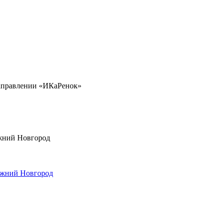
направлении «ИКаРенок»
ижний Новгород
ижний Новгород