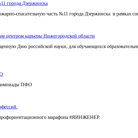
№11 города Дзержинска
-спасательную часть №11 города Дзержинска в рамках согл
ым центром карьеры Нижегородской области
енную Дню российской науки, для обучающихся образовательн
ФО
 олимпиады ПФО
офессий.
я профориентационного марафона #ЯИНЖЕНЕР.