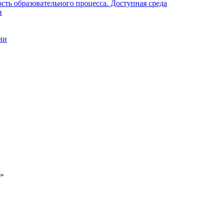
ть образовательного процесса. Доступная среда
и
ии
м»