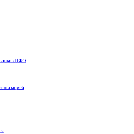
ольников ПФО
рганизацией
ся