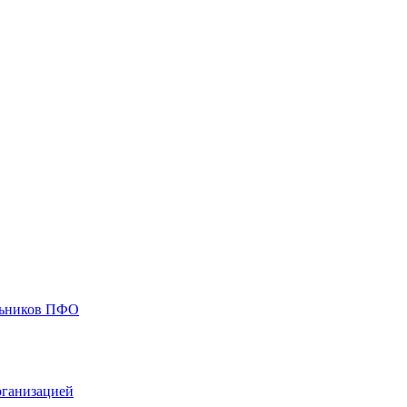
ольников ПФО
рганизацией