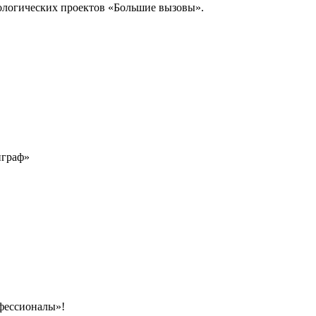
ологических проектов «Большие вызовы».
играф»
фессионалы»!