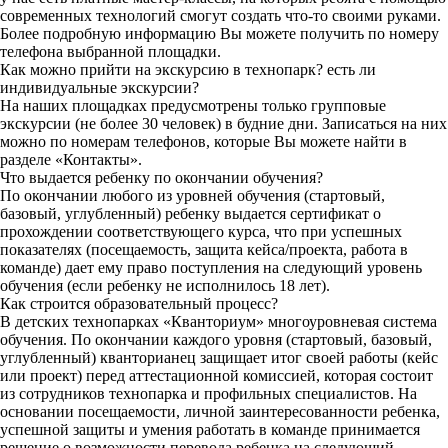
современных технологий смогут создать что-то своими руками.
Более подробную информацию Вы можете получить по номеру
телефона выбранной площадки.
Как можно прийти на экскурсию в технопарк? есть ли
индивидуальные экскурсии?
На наших площадках предусмотрены только групповые
экскурсии (не более 30 человек) в будние дни. Записаться на них
можно по номерам телефонов, которые Вы можете найти в
разделе «Контакты».
Что выдается ребенку по окончании обучения?
По окончании любого из уровней обучения (стартовый,
базовый, углубленный) ребенку выдается сертификат о
прохождении соответствующего курса, что при успешных
показателях (посещаемость, защита кейса/проекта, работа в
команде) дает ему право поступления на следующий уровень
обучения (если ребенку не исполнилось 18 лет).
Как строится образовательный процесс?
В детских технопарках «Кванториум» многоуровневая система
обучения. По окончании каждого уровня (стартовый, базовый,
углубленный) кванторианец защищает итог своей работы (кейс
или проект) перед аттестационной комиссией, которая состоит
из сотрудников технопарка и профильных специалистов. На
основании посещаемости, личной заинтересованности ребенка,
успешной защиты и умения работать в команде принимается
решение о возможности перевода ребенка на следующий