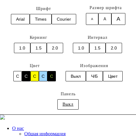
Размер шрифта
Шрифт
A
Arial
Times
Courier
A
A
Кернинг
Интервал
1.0
1.5
2.0
1.0
1.5
2.0
Цвет
Изображения
C
C
C
C
C
Выкл
Ч/Б
Цвет
Панель
Выкл
О нас
Общая информация