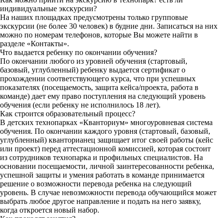
индивидуальные экскурсии?
На наших площадках предусмотрены только групповые
экскурсии (не более 30 человек) в будние дни. Записаться на них
можно по номерам телефонов, которые Вы можете найти в
разделе «Контакты».
Что выдается ребенку по окончании обучения?
По окончании любого из уровней обучения (стартовый,
базовый, углубленный) ребенку выдается сертификат о
прохождении соответствующего курса, что при успешных
показателях (посещаемость, защита кейса/проекта, работа в
команде) дает ему право поступления на следующий уровень
обучения (если ребенку не исполнилось 18 лет).
Как строится образовательный процесс?
В детских технопарках «Кванториум» многоуровневая система
обучения. По окончании каждого уровня (стартовый, базовый,
углубленный) кванторианец защищает итог своей работы (кейс
или проект) перед аттестационной комиссией, которая состоит
из сотрудников технопарка и профильных специалистов. На
основании посещаемости, личной заинтересованности ребенка,
успешной защиты и умения работать в команде принимается
решение о возможности перевода ребенка на следующий
уровень. В случае невозможности перевода обучающийся может
выбрать любое другое направление и подать на него заявку,
когда откроется новый набор.