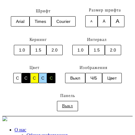
Размер шрифта
Шрифт
A
Arial
Times
Courier
A
A
Кернинг
Интервал
1.0
1.5
2.0
1.0
1.5
2.0
Цвет
Изображения
C
C
C
C
C
Выкл
Ч/Б
Цвет
Панель
Выкл
О нас