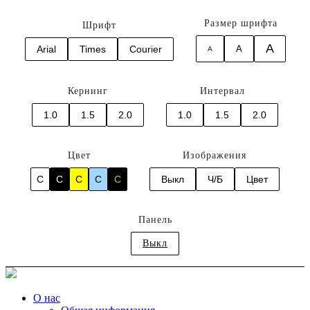
Размер шрифта
Шрифт
A
Arial
Times
Courier
A
A
Кернинг
Интервал
1.0
1.5
2.0
1.0
1.5
2.0
Цвет
Изображения
C
C
C
C
C
Выкл
Ч/Б
Цвет
Панель
Выкл
О нас