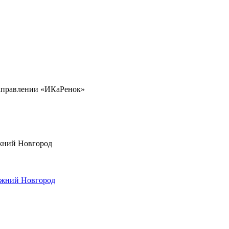
направлении «ИКаРенок»
ижний Новгород
ижний Новгород