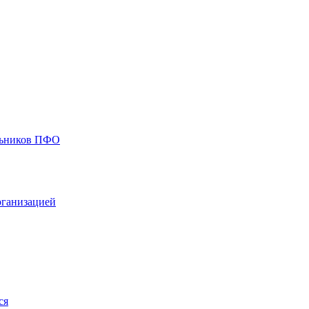
ольников ПФО
рганизацией
ся