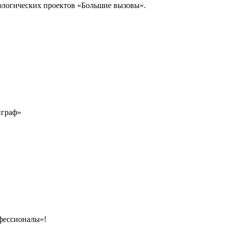
ологических проектов «Большие вызовы».
играф»
фессионалы»!