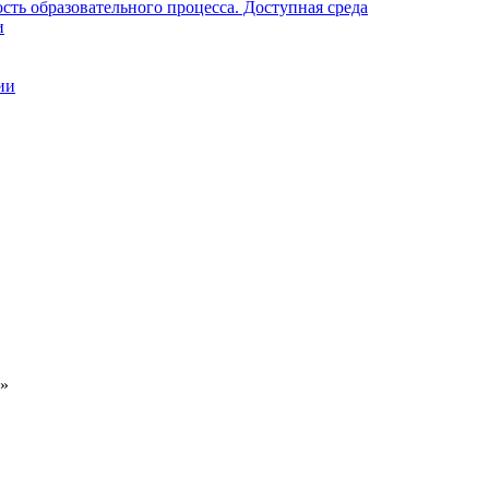
ть образовательного процесса. Доступная среда
и
ии
м»