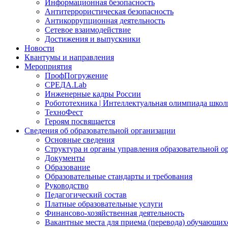
Информационная безопасность
Антитеррористическая безопасность
Антикоррупционная деятельность
Сетевое взаимодействие
Достижения и выпускники
Новости
Квантумы и направления
Мероприятия
ПрофПогружение
СРЕДА.Lab
Инженерные кадры России
Робототехника | Интеллектуальная олимпиада шк
ТехноФест
Героям посвящается
Сведения об образовательной организации
Основные сведения
Структура и органы управления образовательной о
Документы
Образование
Образовательные стандарты и требования
Руководство
Педагогический состав
Платные образовательные услуги
Финансово-хозяйственная деятельность
Вакантные места для приема (перевода) обучающих