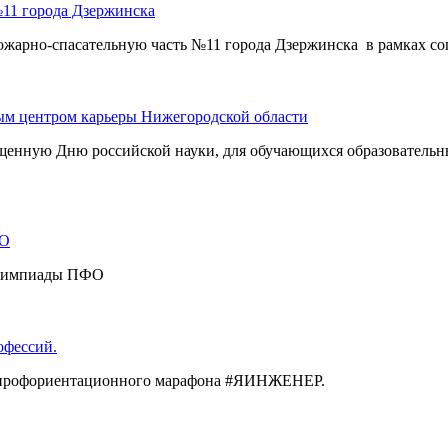
№11 города Дзержинска
-спасательную часть №11 города Дзержинска в рамках согл
ым центром карьеры Нижегородской области
енную Дню российской науки, для обучающихся образовательн
ФО
 олимпиады ПФО
офессий.
я профориентационного марафона #ЯИНЖЕНЕР.