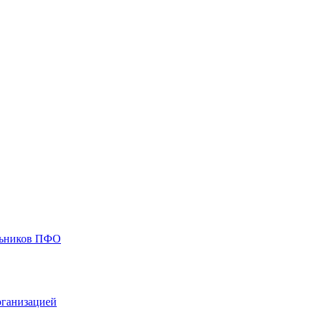
ольников ПФО
рганизацией