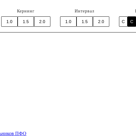
Кернинг
Интервал
1.0
1.5
2.0
1.0
1.5
2.0
C
C
ольников ПФО