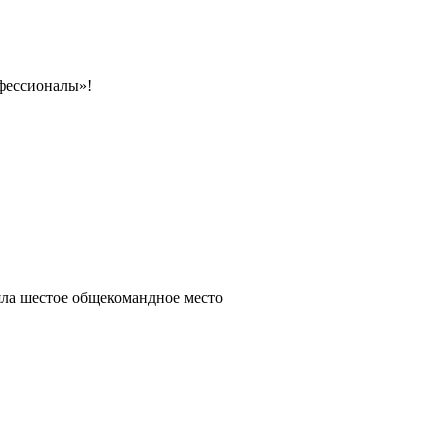
фессионалы»!
яла шестое общекомандное место