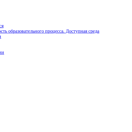
ся
ть образовательного процесса. Доступная среда
и
ии