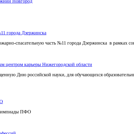
ижний Новгород
№11 города Дзержинска
-спасательную часть №11 города Дзержинска в рамках согл
ым центром карьеры Нижегородской области
енную Дню российской науки, для обучающихся образовательн
ФО
 олимпиады ПФО
офессий.