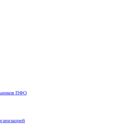
ольников ПФО
рганизацией