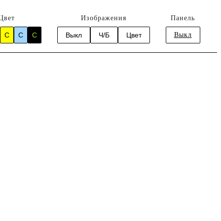
Цвет
Изображения
Панель
C
C
C
Выкл
Ч/Б
Цвет
Выкл