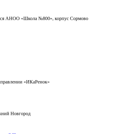
мися АНОО «Школа №800», корпус Сормово
направлении «ИКаРенок»
ижний Новгород