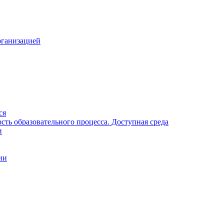
рганизацией
ся
ть образовательного процесса. Доступная среда
и
ии