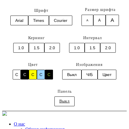
Размер шрифта
Шрифт
A
Arial
Times
Courier
A
A
Кернинг
Интервал
1.0
1.5
2.0
1.0
1.5
2.0
Цвет
Изображения
C
C
C
C
C
Выкл
Ч/Б
Цвет
Панель
Выкл
О нас