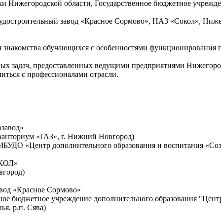
уки Нижегородской области, Государственное бюджетное учреж
 судостроительный завод «Красное Сормово», НАЗ «Сокол», Ниж
я знакомства обучающихся с особенностями функционирования п
ых задач, предоставленных ведущими предприятиями Нижегород
миться с профессионалами отрасли.
озавод»
анториум «ГАЗ», г. Нижний Новгород)
МБУДО «Центр дополнительного образования и воспитания «Созве
ОКОЛ»
вгород)
авод «Красное Сормово»
ое бюджетное учреждение дополнительного образования "Центр
ья, р.п. Сява)