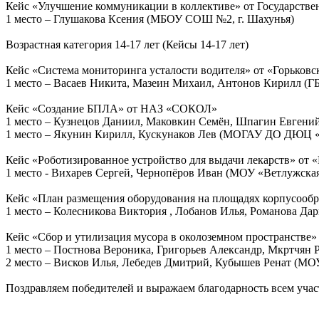
Кейс «Улучшение коммуникации в коллективе» от Государстве
1 место – Глушакова Ксения (МБОУ СОШ №2, г. Шахунья)
Возрастная категория 14-17 лет (Кейсы 14-17 лет)
Кейс «Система мониторинга усталости водителя» от «Горьковс
1 место – Васаев Никита, Мазеин Михаил, Антонов Кирилл 
Кейс «Создание БПЛА» от НАЗ «СОКОЛ»
1 место – Кузнецов Даниил, Маковкин Семён, Шпагин Евгени
1 место – Якунин Кирилл, Кускунаков Лев (МОГАУ ДО ДЮЦ «
Кейс «Роботизированное устройство для выдачи лекарств» о
1 место - Вихарев Сергей, Чернопёров Иван (МОУ «Ветлужская
Кейс «План размещения оборудования на площадях корпусооб
1 место – Колесникова Виктория , Лобанов Илья, Романова Д
Кейс «Сбор и утилизация мусора в околоземном пространстве
1 место – Постнова Вероника, Григорьев Александр, Мкртчян
2 место – Висков Илья, Лебедев Дмитрий, Кубышев Ренат (МОУ
Поздравляем победителей и выражаем благодарность всем учас