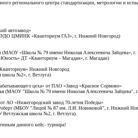
нного регионального центра стандартизации, метрологии и исп
кий автозавод»
(ГБУДО ЦМИНК «Кванториум ГАЗ», г. Нижний Новгород)
й (МАОУ «Школа № 79 имени Николая Алексеевича Зайцева», г
Юность» ДТ «Кванториум – Магадан», г. Магадан)
т «Кванториум» Нижний Новгород
 школа №2», г. Ветлуга)
рабатывающего цеха» от ПАО «Завод «Красное Сормово»
арья (МАОУ "Школа № 79 имени Николая Алексеевича Зайцева", 
» от АО «Нижегородский завод 70-летия Победы»
 Роберт (МБОУ "Лицей № 87 им. Л.И. Новиковой", г. Нижний Но
 Ветлужская школа №2, г. Ветлуга).
тникам данного кейс- турнира!