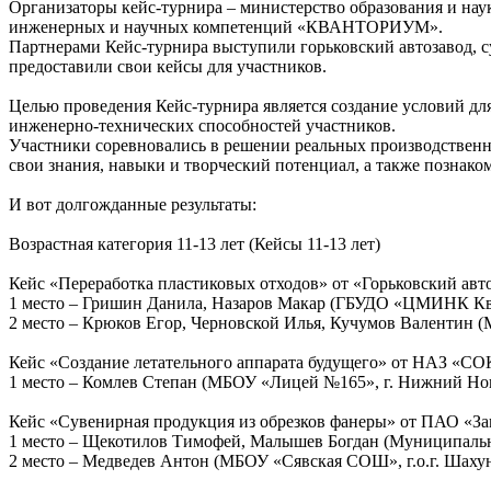
Организаторы кейс-турнира – министерство образования и на
инженерных и научных компетенций «КВАНТОРИУМ».
Партнерами Кейс-турнира выступили горьковский автозавод,
предоставили свои кейсы для участников.
Целью проведения Кейс-турнира является создание условий дл
инженерно-технических способностей участников.
Участники соревновались в решении реальных производственн
свои знания, навыки и творческий потенциал, а также познако
И вот долгожданные результаты:
Возрастная категория 11-13 лет (Кейсы 11-13 лет)
Кейс «Переработка пластиковых отходов» от «Горьковский авт
1 место – Гришин Данила, Назаров Макар (ГБУДО «ЦМИНК Кв
2 место – Крюков Егор, Черновской Илья, Кучумов Валентин (
Кейс «Создание летательного аппарата будущего» от НАЗ «С
1 место – Комлев Степан (МБОУ «Лицей №165», г. Нижний Но
Кейс «Сувенирная продукция из обрезков фанеры» от ПАО «З
1 место – Щекотилов Тимофей, Малышев Богдан (Муниципальн
2 место – Медведев Антон (МБОУ «Сявская СОШ», г.о.г. Шахун