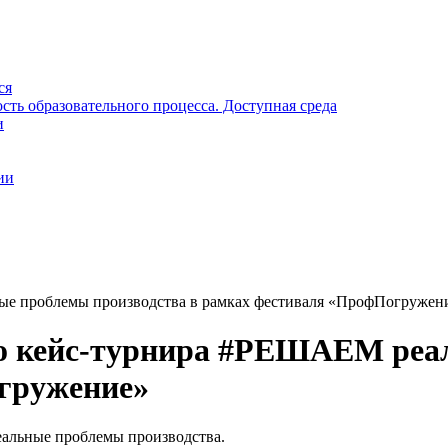
ся
ть образовательного процесса. Доступная среда
и
ии
ые проблемы производства в рамках фестиваля «ПрофПогружен
о кейс-турнира #РЕШАЕМ реа
гружение»
альные проблемы производства.