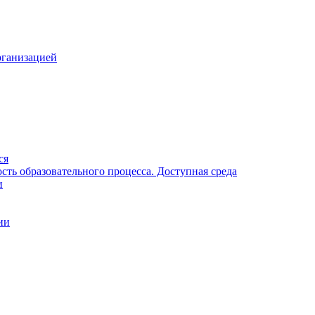
рганизацией
ся
ть образовательного процесса. Доступная среда
и
ии