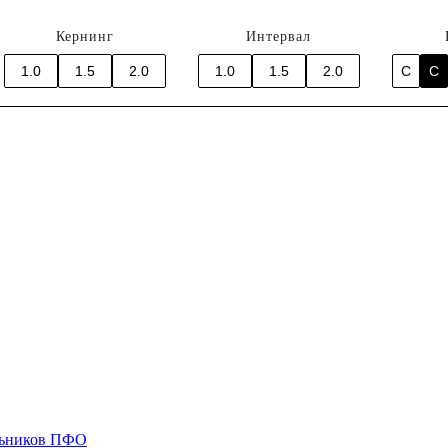
Кернинг
Интервал
1.0
1.5
2.0
1.0
1.5
2.0
C
C
ольников ПФО