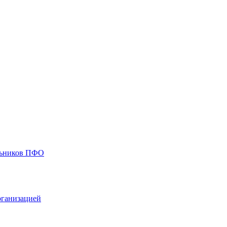
ольников ПФО
рганизацией