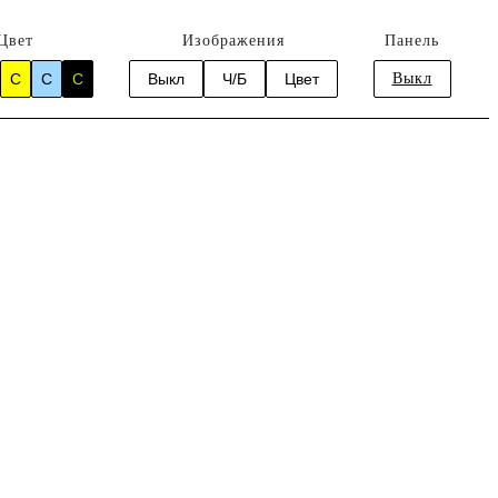
Цвет
Изображения
Панель
C
C
C
Выкл
Ч/Б
Цвет
Выкл