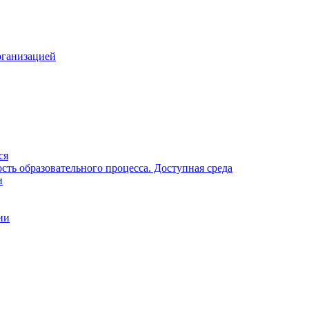
рганизацией
ся
ть образовательного процесса. Доступная среда
и
ии