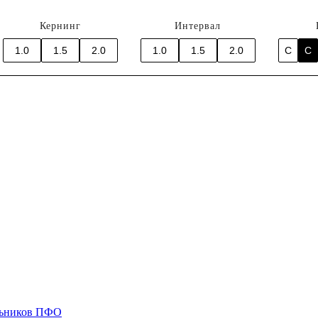
Кернинг
Интервал
1.0
1.5
2.0
1.0
1.5
2.0
C
C
ольников ПФО