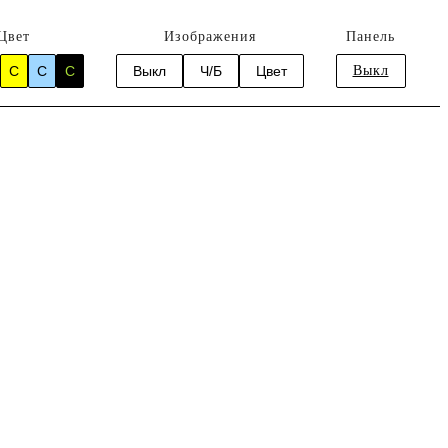
Цвет
Изображения
Панель
C
C
C
Выкл
Ч/Б
Цвет
Выкл