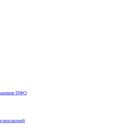
ольников ПФО
рганизацией