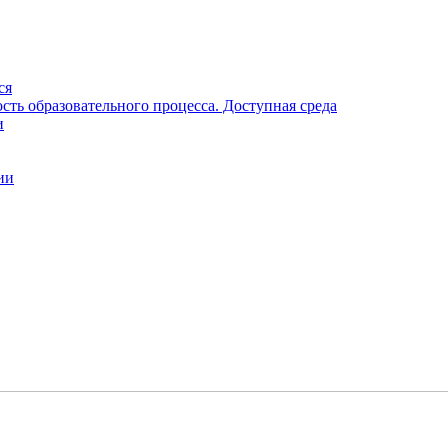
ся
ть образовательного процесса. Доступная среда
и
ии