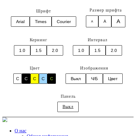
Размер шрифта
Шрифт
A
Arial
Times
Courier
A
A
Кернинг
Интервал
1.0
1.5
2.0
1.0
1.5
2.0
Цвет
Изображения
C
C
C
C
C
Выкл
Ч/Б
Цвет
Панель
Выкл
О нас