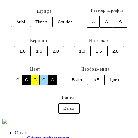
Размер шрифта
Шрифт
A
Arial
Times
Courier
A
A
Кернинг
Интервал
1.0
1.5
2.0
1.0
1.5
2.0
Цвет
Изображения
C
C
C
C
C
Выкл
Ч/Б
Цвет
Панель
Выкл
О нас