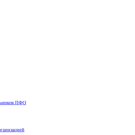
ольников ПФО
рганизацией