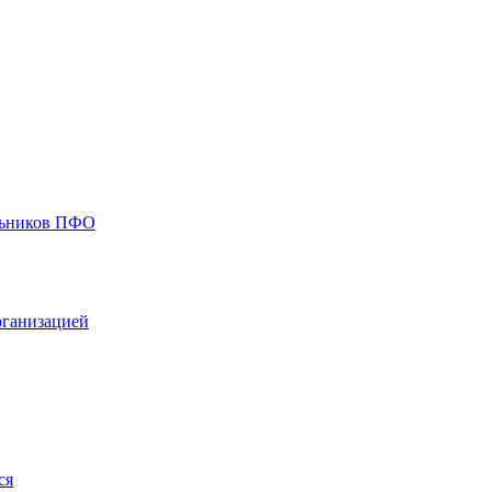
ольников ПФО
рганизацией
ся