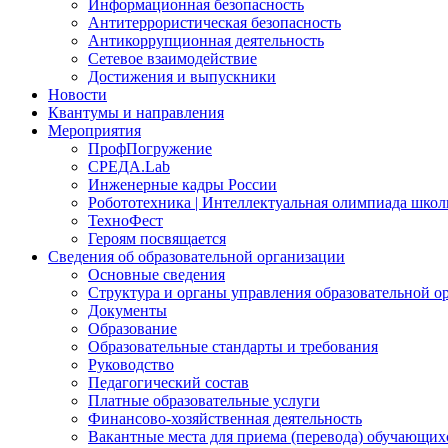
Информационная безопасность
Антитеррористическая безопасность
Антикоррупционная деятельность
Сетевое взаимодействие
Достижения и выпускники
Новости
Квантумы и направления
Мероприятия
ПрофПогружение
СРЕДА.Lab
Инженерные кадры России
Робототехника | Интеллектуальная олимпиада шк
ТехноФест
Героям посвящается
Сведения об образовательной организации
Основные сведения
Структура и органы управления образовательной о
Документы
Образование
Образовательные стандарты и требования
Руководство
Педагогический состав
Платные образовательные услуги
Финансово-хозяйственная деятельность
Вакантные места для приема (перевода) обучающих