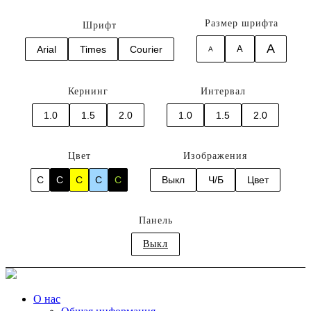
Размер шрифта
Шрифт
A
Arial
Times
Courier
A
A
Кернинг
Интервал
1.0
1.5
2.0
1.0
1.5
2.0
Цвет
Изображения
C
C
C
C
C
Выкл
Ч/Б
Цвет
Панель
Выкл
О нас