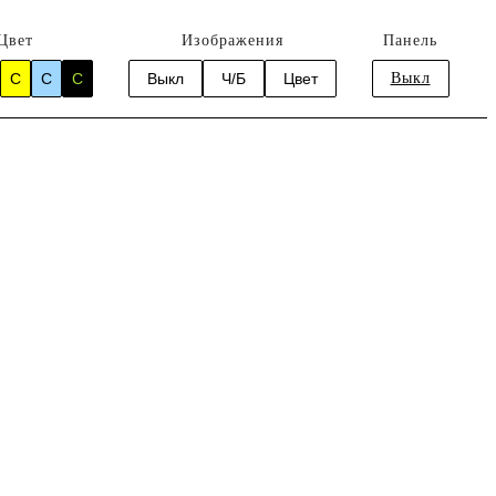
Цвет
Изображения
Панель
C
C
C
Выкл
Ч/Б
Цвет
Выкл