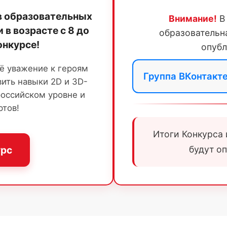
в образовательных
Внимание!
В 
 в возрасте с 8 до
образовательн
онкурсе!
опубл
ё уважение к героям
Группа ВКонтакт
вить навыки 2D и 3D-
российском уровне и
ртов!
Итоги Конкурса
урс
будут о