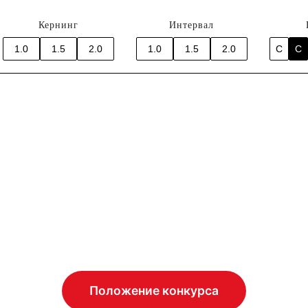
Кернинг
Интервал
1.0
1.5
2.0
1.0
1.5
2.0
C
C
Положение конкурса