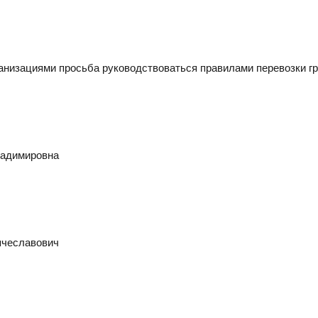
низациями просьба руководствоваться правилами перевозки гр
ладимировна
ячеславович