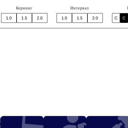
Кернинг
Интервал
1.0
1.5
2.0
1.0
1.5
2.0
C
C