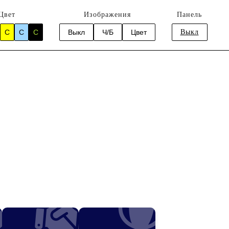
Цвет
Изображения
Панель
C
C
C
Выкл
Ч/Б
Цвет
Выкл