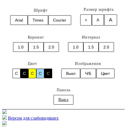
Размер шрифта
Шрифт
A
Arial
Times
Courier
A
A
Кернинг
Интервал
1.0
1.5
2.0
1.0
1.5
2.0
Цвет
Изображения
C
C
C
C
C
Выкл
Ч/Б
Цвет
Панель
Выкл
Версия для слабовидящих