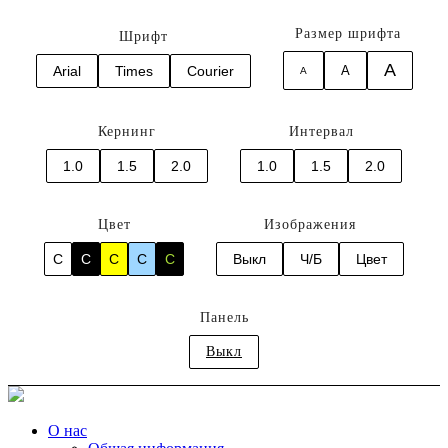
Размер шрифта
Шрифт
A
Arial
Times
Courier
A
A
Кернинг
Интервал
1.0
1.5
2.0
1.0
1.5
2.0
Цвет
Изображения
C
C
C
C
C
Выкл
Ч/Б
Цвет
Панель
Выкл
О нас