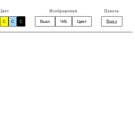
Цвет
Изображения
Панель
C
C
C
Выкл
Ч/Б
Цвет
Выкл