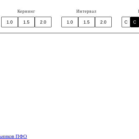
Кернинг
Интервал
1.0
1.5
2.0
1.0
1.5
2.0
C
C
ольников ПФО