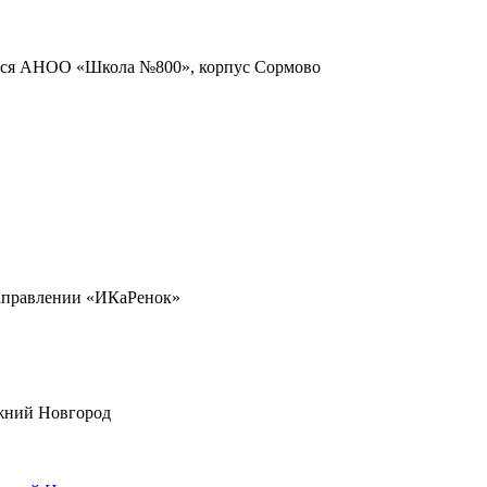
мися АНОО «Школа №800», корпус Сормово
направлении «ИКаРенок»
ижний Новгород