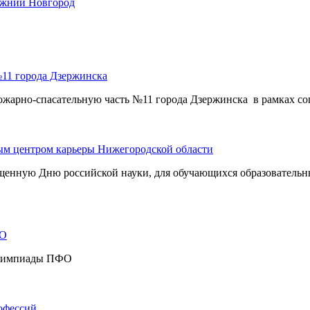
ижний Новгород
№11 города Дзержинска
-спасательную часть №11 города Дзержинска в рамках согл
ым центром карьеры Нижегородской области
енную Дню российской науки, для обучающихся образовательн
ФО
 олимпиады ПФО
офессий.