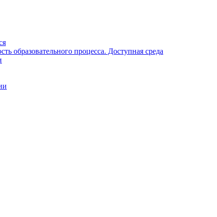
ся
ть образовательного процесса. Доступная среда
и
ии