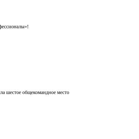
фессионалы»!
яла шестое общекомандное место