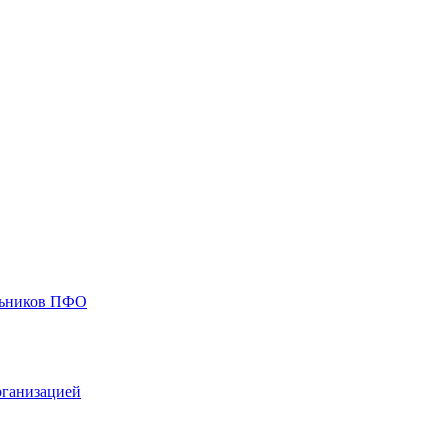
ольников ПФО
рганизацией