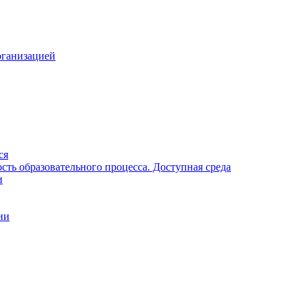
рганизацией
ся
ть образовательного процесса. Доступная среда
и
ии