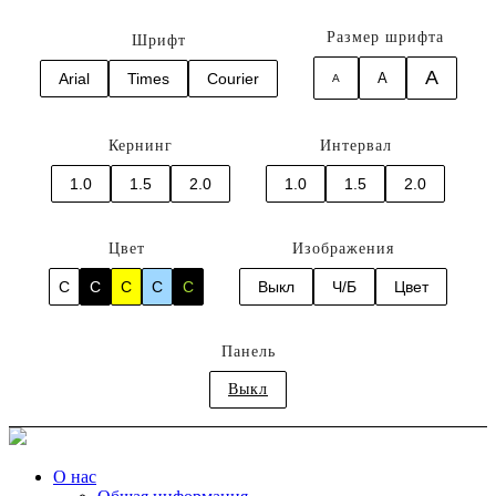
Размер шрифта
Шрифт
A
Arial
Times
Courier
A
A
Кернинг
Интервал
1.0
1.5
2.0
1.0
1.5
2.0
Цвет
Изображения
C
C
C
C
C
Выкл
Ч/Б
Цвет
Панель
Выкл
О нас