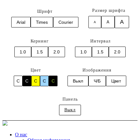
Размер шрифта
Шрифт
A
Arial
Times
Courier
A
A
Кернинг
Интервал
1.0
1.5
2.0
1.0
1.5
2.0
Цвет
Изображения
C
C
C
C
C
Выкл
Ч/Б
Цвет
Панель
Выкл
О нас