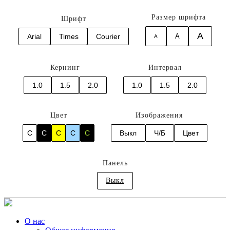
Размер шрифта
Шрифт
A
Arial
Times
Courier
A
A
Кернинг
Интервал
1.0
1.5
2.0
1.0
1.5
2.0
Цвет
Изображения
C
C
C
C
C
Выкл
Ч/Б
Цвет
Панель
Выкл
О нас