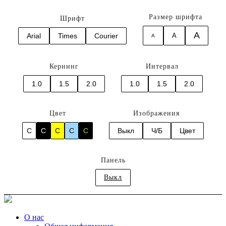
Размер шрифта
Шрифт
A
Arial
Times
Courier
A
A
Кернинг
Интервал
1.0
1.5
2.0
1.0
1.5
2.0
Цвет
Изображения
C
C
C
C
C
Выкл
Ч/Б
Цвет
Панель
Выкл
О нас