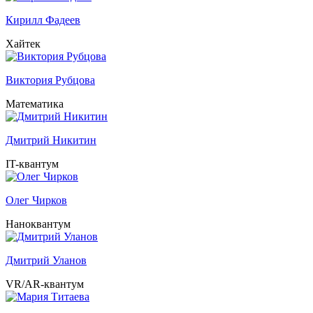
Кирилл Фадеев
Хайтек
Виктория Рубцова
Математика
Дмитрий Никитин
IT-квантум
Олег Чирков
Наноквантум
Дмитрий Уланов
VR/AR-квантум