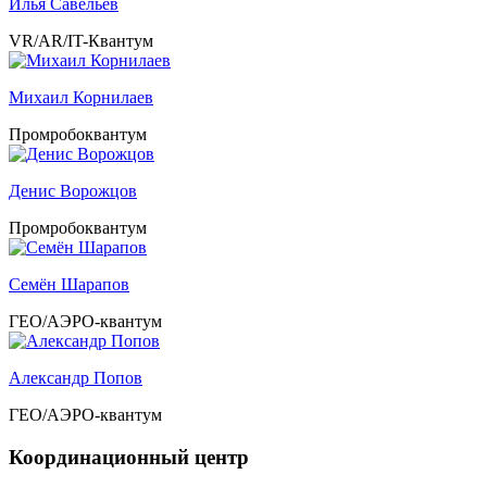
Илья Савельев
VR/AR/IT-Квантум
Михаил Корнилаев
Промробоквантум
Денис Ворожцов
Промробоквантум
Семён Шарапов
ГЕО/АЭРО-квантум
Александр Попов
ГЕО/АЭРО-квантум
Координационный центр