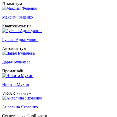
IT-квантум
Максим Феденко
Квантошахматы
Руслан Адиатуллин
Автоквантум
Дарья Булычева
Промдизайн
Никита Мухин
VR/AR-квантум
Ангелина Яковенко
Секретарь учебной части