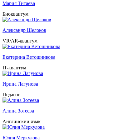
Мария Титаева
Биоквантум
Александр Щелоков
VR/AR-квантум
Екатерина Ветошникова
IT-квантум
Ирина Лагунова
Педагог
Алина Зотеева
Английский язык
Юлия Меркулова