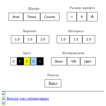
Размер шрифта
Шрифт
A
Arial
Times
Courier
A
A
Кернинг
Интервал
1.0
1.5
2.0
1.0
1.5
2.0
Цвет
Изображения
C
C
C
C
C
Выкл
Ч/Б
Цвет
Панель
Выкл
Версия для слабовидящих