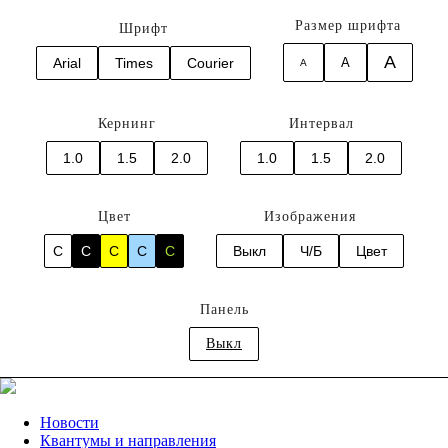
Размер шрифта
Шрифт
A
Arial
Times
Courier
A
A
Кернинг
Интервал
1.0
1.5
2.0
1.0
1.5
2.0
Цвет
Изображения
C
C
C
C
C
Выкл
Ч/Б
Цвет
Панель
Выкл
Новости
Квантумы и направления