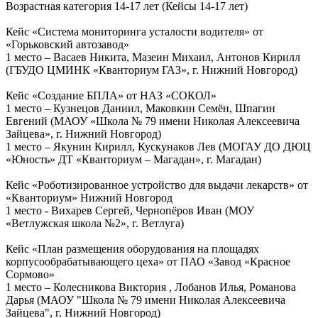
Возрастная категория 14-17 лет (Кейсы 14-17 лет)
Кейс «Система мониторинга усталости водителя» от
«Горьковский автозавод»
1 место – Васаев Никита, Мазеин Михаил, Антонов Кирилл
(ГБУДО ЦМИНК «Кванториум ГАЗ», г. Нижний Новгород)
Кейс «Создание БПЛА» от НАЗ «СОКОЛ»
1 место – Кузнецов Даниил, Маковкин Семён, Шпагин
Евгений (МАОУ «Школа № 79 имени Николая Алексеевича
Зайцева», г. Нижний Новгород)
1 место – Якунин Кирилл, Кускунаков Лев (МОГАУ ДО ДЮЦ
«Юность» ДТ «Кванториум – Магадан», г. Магадан)
Кейс «Роботизированное устройство для выдачи лекарств» от
«Кванториум» Нижний Новгород
1 место - Вихарев Сергей, Чернопёров Иван (МОУ
«Ветлужская школа №2», г. Ветлуга)
Кейс «План размещения оборудования на площадях
корпусообрабатывающего цеха» от ПАО «Завод «Красное
Сормово»
1 место – Колесникова Виктория , Лобанов Илья, Романова
Дарья (МАОУ "Школа № 79 имени Николая Алексеевича
Зайцева", г. Нижний Новгород)