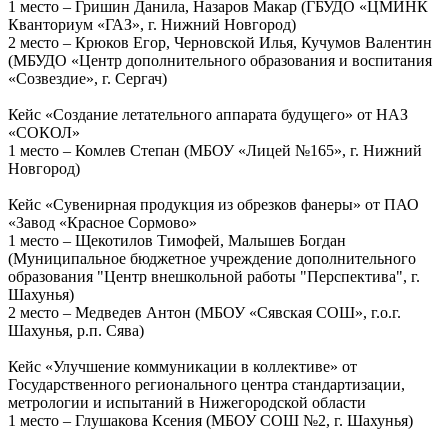
1 место – Гришин Данила, Назаров Макар (ГБУДО «ЦМИНК
Кванториум «ГАЗ», г. Нижний Новгород)
2 место – Крюков Егор, Черновской Илья, Кучумов Валентин
(МБУДО «Центр дополнительного образования и воспитания
«Созвездие», г. Сергач)
Кейс «Создание летательного аппарата будущего» от НАЗ
«СОКОЛ»
1 место – Комлев Степан (МБОУ «Лицей №165», г. Нижний
Новгород)
Кейс «Сувенирная продукция из обрезков фанеры» от ПАО
«Завод «Красное Сормово»
1 место – Щекотилов Тимофей, Малышев Богдан
(Муниципальное бюджетное учреждение дополнительного
образования "Центр внешкольной работы "Перспектива", г.
Шахунья)
2 место – Медведев Антон (МБОУ «Сявская СОШ», г.о.г.
Шахунья, р.п. Сява)
Кейс «Улучшение коммуникации в коллективе» от
Государственного регионального центра стандартизации,
метрологии и испытаний в Нижегородской области
1 место – Глушакова Ксения (МБОУ СОШ №2, г. Шахунья)