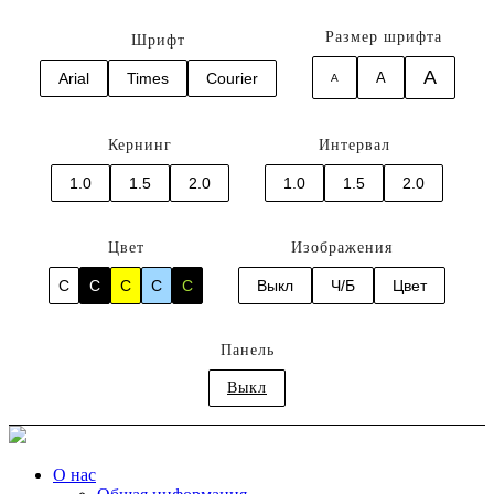
Размер шрифта
Шрифт
A
Arial
Times
Courier
A
A
Кернинг
Интервал
1.0
1.5
2.0
1.0
1.5
2.0
Цвет
Изображения
C
C
C
C
C
Выкл
Ч/Б
Цвет
Панель
Выкл
О нас