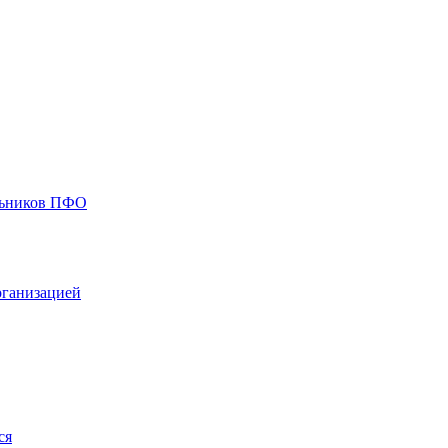
ольников ПФО
рганизацией
ся