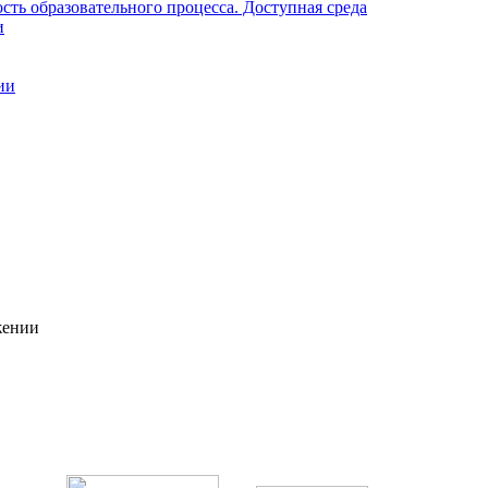
ть образовательного процесса. Доступная среда
и
ии
жении