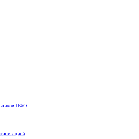
ольников ПФО
рганизацией