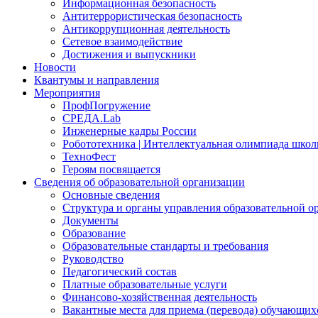
Информационная безопасность
Антитеррористическая безопасность
Антикоррупционная деятельность
Сетевое взаимодействие
Достижения и выпускники
Новости
Квантумы и направления
Мероприятия
ПрофПогружение
СРЕДА.Lab
Инженерные кадры России
Робототехника | Интеллектуальная олимпиада шк
ТехноФест
Героям посвящается
Сведения об образовательной организации
Основные сведения
Структура и органы управления образовательной о
Документы
Образование
Образовательные стандарты и требования
Руководство
Педагогический состав
Платные образовательные услуги
Финансово-хозяйственная деятельность
Вакантные места для приема (перевода) обучающих