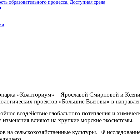
ть образовательного процесса. Доступная среда
и
ии
парка «Кванториум» – Ярославой Смирновой и Ксение
хнологических проектов «Большие Вызовы» в направле
ойное воздействие глобального потепления и химическ
е изменения влияют на хрупкие морские экосистемы.
в на сельскохозяйственные культуры. Её исследовани
будущего.