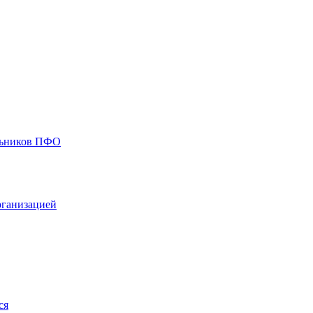
ольников ПФО
рганизацией
ся