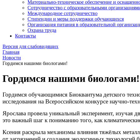
Материально-техническое обеспечение и оснащеннос
Сотрудничество с образовательными организациям
Международное сотрудничество
Стипендии и меры поддержки обучающихся
Организация питания в образовательной организац
Охрана труда
Контакты
Версия для слабовидящих
Главная
Новости
Гордимся нашими биологами!
Гордимся нашими биологами!
Гордимся обучающимися Биоквантума детского техно
исследования на Всероссийском конкурсе научно-те
Ярослава провела уникальный эксперимент, изучая дв
это важный шаг к пониманию того, как климатически
Ксения раскрыла механизмы влияния тяжёлых металло
от загрязнений и создания экологичных технологий 