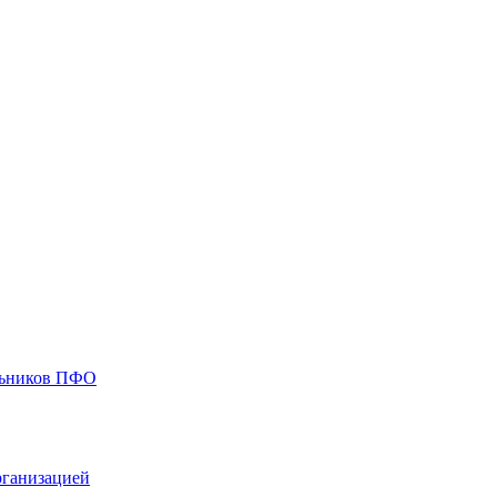
ольников ПФО
рганизацией