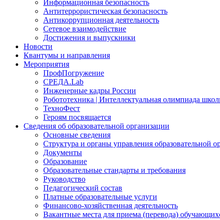
Информационная безопасность
Антитеррористическая безопасность
Антикоррупционная деятельность
Сетевое взаимодействие
Достижения и выпускники
Новости
Квантумы и направления
Мероприятия
ПрофПогружение
СРЕДА.Lab
Инженерные кадры России
Робототехника | Интеллектуальная олимпиада шк
ТехноФест
Героям посвящается
Сведения об образовательной организации
Основные сведения
Структура и органы управления образовательной о
Документы
Образование
Образовательные стандарты и требования
Руководство
Педагогический состав
Платные образовательные услуги
Финансово-хозяйственная деятельность
Вакантные места для приема (перевода) обучающих