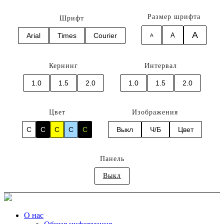
Размер шрифта
Шрифт
A
Arial
Times
Courier
A
A
Кернинг
Интервал
1.0
1.5
2.0
1.0
1.5
2.0
Цвет
Изображения
C
C
C
C
C
Выкл
Ч/Б
Цвет
Панель
Выкл
О нас