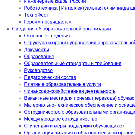
Инженерные кадры России
Робототехника | Интеллектуальная олимпиада 
ТехноФест
Героям посвящается
Сведения об образовательной организации
Основные сведения
Структура и органы управления образовательно
Документы
Образование
Образовательные стандарты и требования
Руководство
Педагогический состав
Платные образовательные услуги
Финансово-хозяйственная деятельность
Вакантные места для приема (перевода) обуча
Материально-техническое обеспечение и оснаще
Сотрудничество с образовательными организац
Международное сотрудничество
Стипендии и меры поддержки обучающихся
Организация питания в образовательной органи