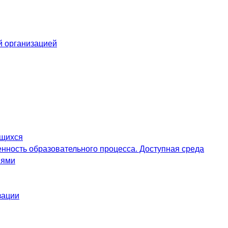
й организацией
ющихся
нность образовательного процесса. Доступная среда
иями
зации