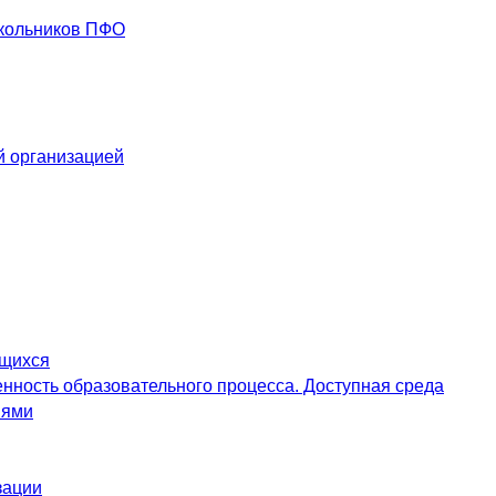
школьников ПФО
й организацией
ющихся
нность образовательного процесса. Доступная среда
иями
зации