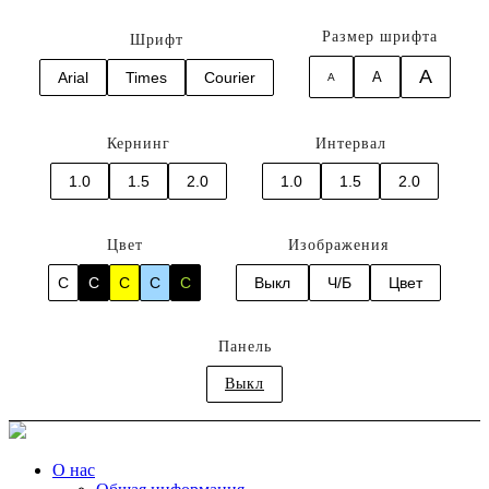
Размер шрифта
Шрифт
A
Arial
Times
Courier
A
A
Кернинг
Интервал
1.0
1.5
2.0
1.0
1.5
2.0
Цвет
Изображения
C
C
C
C
C
Выкл
Ч/Б
Цвет
Панель
Выкл
О нас