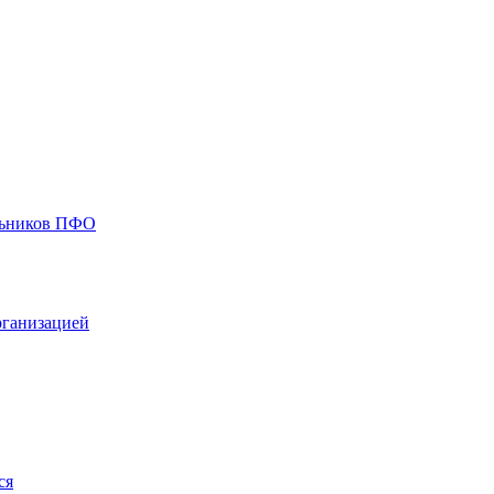
ольников ПФО
рганизацией
ся