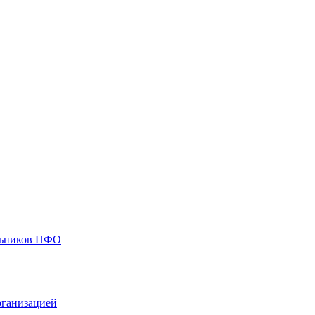
ольников ПФО
рганизацией