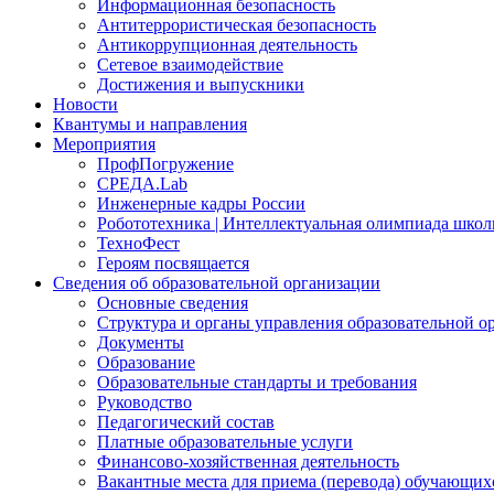
Информационная безопасность
Антитеррористическая безопасность
Антикоррупционная деятельность
Сетевое взаимодействие
Достижения и выпускники
Новости
Квантумы и направления
Мероприятия
ПрофПогружение
СРЕДА.Lab
Инженерные кадры России
Робототехника | Интеллектуальная олимпиада шк
ТехноФест
Героям посвящается
Сведения об образовательной организации
Основные сведения
Структура и органы управления образовательной о
Документы
Образование
Образовательные стандарты и требования
Руководство
Педагогический состав
Платные образовательные услуги
Финансово-хозяйственная деятельность
Вакантные места для приема (перевода) обучающих