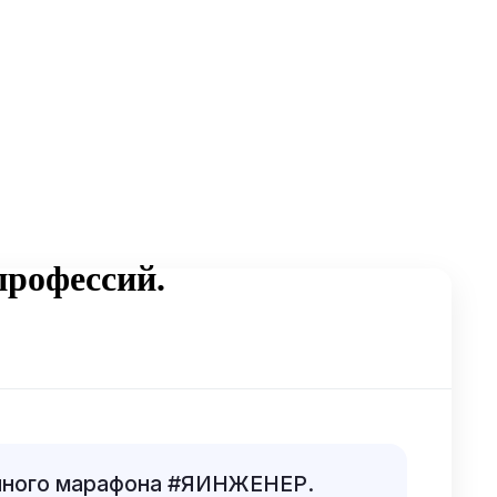
профессий.
онного марафона #ЯИНЖЕНЕР.