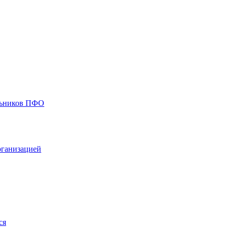
ольников ПФО
рганизацией
ся