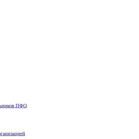
ольников ПФО
рганизацией