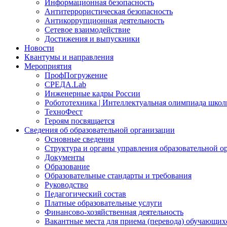
Информационная безопасность
Антитеррористическая безопасность
Антикоррупционная деятельность
Сетевое взаимодействие
Достижения и выпускники
Новости
Квантумы и направления
Мероприятия
ПрофПогружение
СРЕДА.Lab
Инженерные кадры России
Робототехника | Интеллектуальная олимпиада шк
ТехноФест
Героям посвящается
Сведения об образовательной организации
Основные сведения
Структура и органы управления образовательной о
Документы
Образование
Образовательные стандарты и требования
Руководство
Педагогический состав
Платные образовательные услуги
Финансово-хозяйственная деятельность
Вакантные места для приема (перевода) обучающих