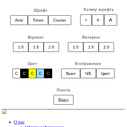
Размер шрифта
Шрифт
A
Arial
Times
Courier
A
A
Кернинг
Интервал
1.0
1.5
2.0
1.0
1.5
2.0
Цвет
Изображения
C
C
C
C
C
Выкл
Ч/Б
Цвет
Панель
Выкл
О нас