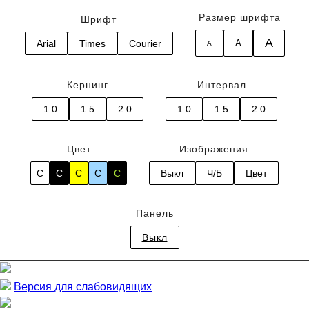
Размер шрифта
Шрифт
A
Arial
Times
Courier
A
A
Кернинг
Интервал
1.0
1.5
2.0
1.0
1.5
2.0
Цвет
Изображения
C
C
C
C
C
Выкл
Ч/Б
Цвет
Панель
Выкл
Версия для слабовидящих