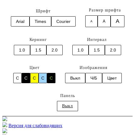
Размер шрифта
Шрифт
A
Arial
Times
Courier
A
A
Кернинг
Интервал
1.0
1.5
2.0
1.0
1.5
2.0
Цвет
Изображения
C
C
C
C
C
Выкл
Ч/Б
Цвет
Панель
Выкл
Версия для слабовидящих