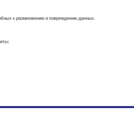
ы
собных к размножению и повреждению данных.
иты;