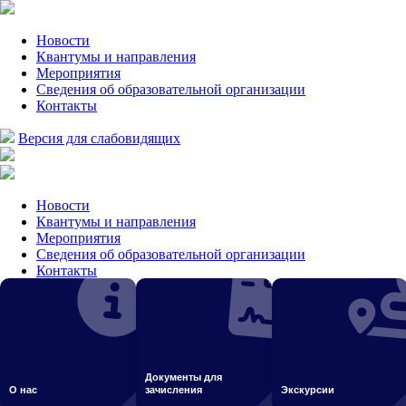
Новости
Квантумы и направления
Мероприятия
Сведения об образовательной организации
Контакты
Версия для слабовидящих
Новости
Квантумы и направления
Мероприятия
Сведения об образовательной организации
Контакты
Версия для слабовидящих
Главная
О нас
Информационная безопасность
Документы для
О нас
зачисления
Экскурсии