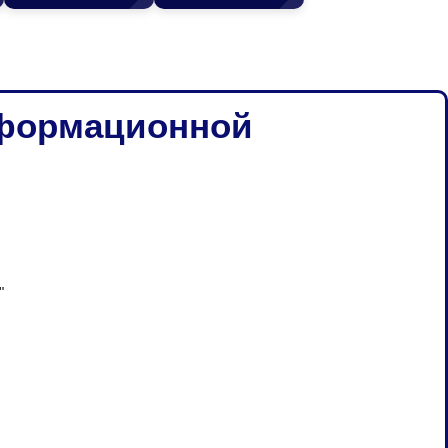
нформационной
"