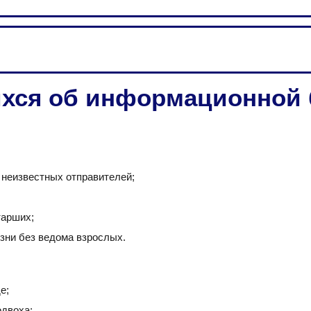
хся об информационной 
.
неизвестных отправителей;
тарших;
зни без ведома взрослых.
е;
одвоха;